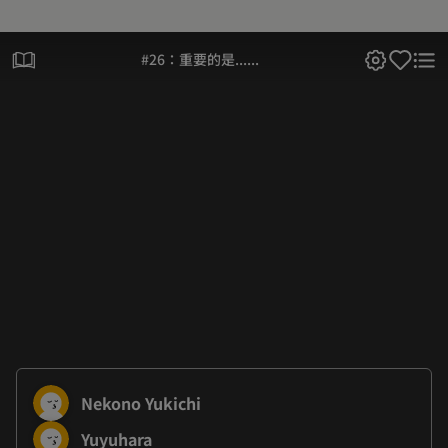
#26：重要的是......
Nekono Yukichi
Yuyuhara