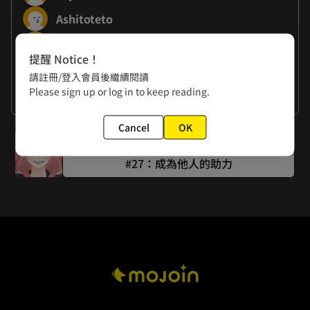
Ashitoteto
MUGEN FACTORY
提醒 Notice！
請註冊/登入會員後繼續閱讀
作者的話
Please sign up or log in to keep reading.
謝謝大家
Cancel
OK
下一話
#27：成為他人的助力