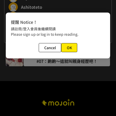
Ashitoteto
MUGEN FACTORY
提醒 Notice！
請註冊/登入會員後繼續閱讀
作者的話
Please sign up or log in to keep reading.
謝謝大家
Cancel
OK
下一話
#07：齁齁～這就叫親身經歷吧！