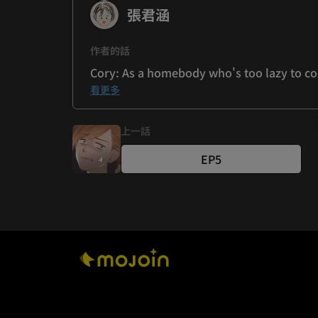
張君涵
作者的話
看更多
Emily: If Lo Croissant changes its surnam
both marry into Mao Hsiaoli's family! (pa
上一話
EP5