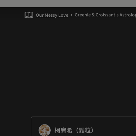
Greenie & Croissant's Astrol
Our Messy Love
chevron_right
柯宥希（顆粒）