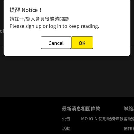
提醒 Notice！
請註冊/登入會員後繼續閱讀
Please sign up or log in to keep reading.
Cancel
OK
e and becomes Mao Croissant...... it would sound better. C
t head)
最新消息
相關條款
聯絡
公告
MOJOIN
使用服務條款
客服
活動
創作