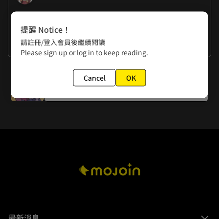
作者的話
提醒 Notice！
尹思然：第二季開工>//<　好喜歡喝檸檬汁……
請註冊/登入會員後繼續閱讀
看更多
Please sign up or log in to keep reading.
喬莉：新的篇章來臨，來為努力奮鬥的孩子們加油吧（苦笑
下一話
Cancel
OK
第13話 沒用的傢伙！
最新消息