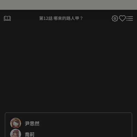
第12話 哪來的路人甲？
尹思然
喬莉