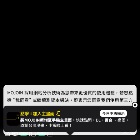
MOJOIN
採用網站分析技術為您帶來更優質的使用體驗，若您點
選 "我同意" 或繼續瀏覽本網站，即表示您同意我們使用第三方
Cookie，欲瞭解更多資訊請見
隱私權政策
。
點擊
加入主畫面
今日不再顯示
將MOJOIN新增至手機主畫面，
快速點開，BL、
百合
、戀愛，
我同意
原創台灣漫畫、小說線上看！
1
43