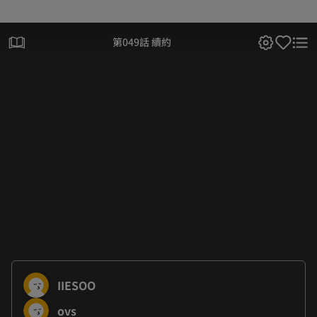
第049話 續約
IIESOO
ovs