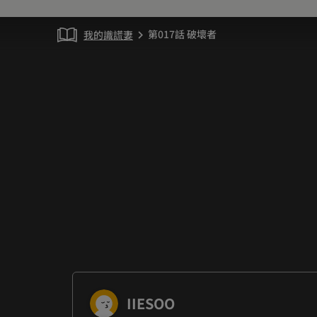
第017話 破壞者
我的識謊妻
chevron_right
IIESOO