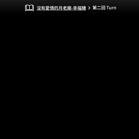
第二回 Turn
沒有愛情的月老廟-幸福糖
chevron_right