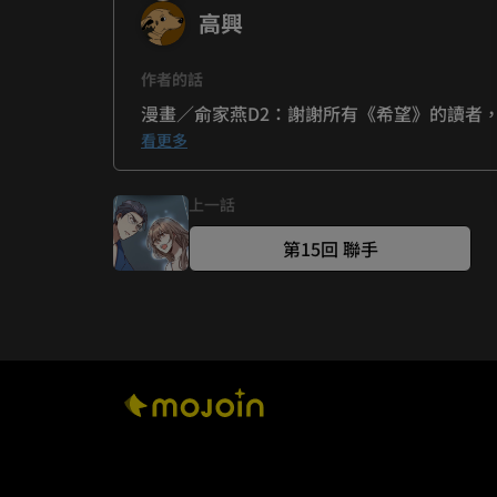
高興
作者的話
漫畫／俞家燕D2：謝謝所有《希望》的讀者
看更多
編劇／高興：希望大家喜歡這部作品，下台一
上一話
第15回 聯手