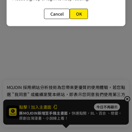
Cancel
OK
最新消息
相關條款
聯絡我們
© 2024 gamania Digital Entertainment Co., Ltd.
MOJOIN
採用網站分析技術為您帶來更優質的使用體驗，若您點
選 "我同意" 或繼續瀏覽本網站，即表示您同意我們使用第三方
Cookie，欲瞭解更多資訊請見
隱私權政策
。
點擊
加入主畫面
今日不再顯示
將MOJOIN新增至手機主畫面，
快速點開，BL、
百合
、戀愛，
我同意
原創台灣漫畫、小說線上看！