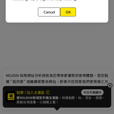
Cancel
OK
最新消息
相關條款
聯絡我們
© 2024 gamania Digital Entertainment Co., Ltd.
MOJOIN
採用網站分析技術為您帶來更優質的使用體驗，若您點
選 "我同意" 或繼續瀏覽本網站，即表示您同意我們使用第三方
Cookie，欲瞭解更多資訊請見
隱私權政策
。
點擊
加入主畫面
今日不再顯示
將MOJOIN新增至手機主畫面，
快速點開，BL、
百合
、戀愛，
我同意
原創台灣漫畫、小說線上看！