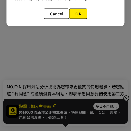
Cancel
OK
最新消息
相關條款
MOJOIN
採用網站分析技術為您帶來更優質的使用體驗，若您點
聯絡我們
選 "我同意" 或繼續瀏覽本網站，即表示您同意我們使用第三方
Cookie，欲瞭解更多資訊請見
隱私權政策
。
點擊
加入主畫面
今日不再顯示
將MOJOIN新增至手機主畫面，
快速點開，BL、
百合
、戀愛，
我同意
原創台灣漫畫、小說線上看！
© 2024 gamania Digital Entertainment Co., Ltd.