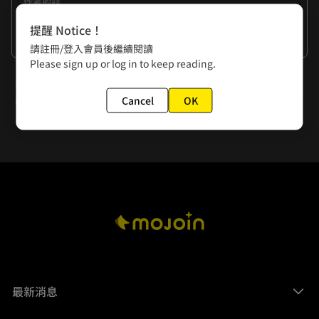
作者的話
貓咪！！！
提醒 Notice！
看更多
請註冊/登入會員後繼續閱讀
Please sign up or log in to keep reading.
小編：
點擊進入2025 看你聽的活動頁
下一話
Cancel
OK
Episode 5. 咦？
最新消息