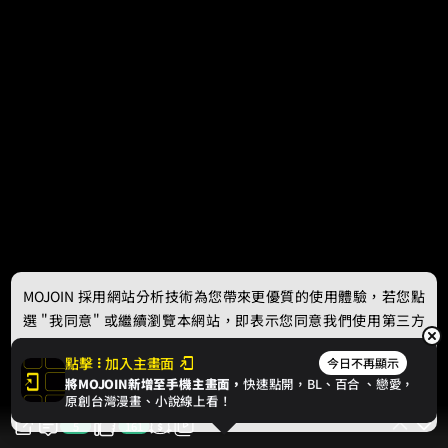
MOJOIN
採用網站分析技術為您帶來更優質的使用體驗，若您點
選 "我同意" 或繼續瀏覽本網站，即表示您同意我們使用第三方
Cookie，欲瞭解更多資訊請見
隱私權政策
。
點擊
加入主畫面
今日不再顯示
將MOJOIN新增至手機主畫面，
快速點開，BL、
百合
、戀愛，
我同意
原創台灣漫畫、小說線上看！
5
161