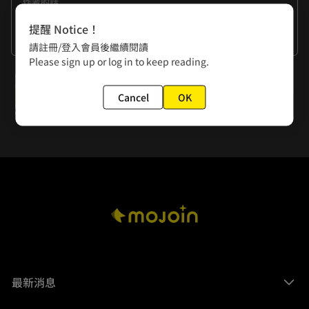
作者的話
自己超不喜歡單獨拍照，一回想起國中的畢冊要拍"個人照"，
提醒 Notice！
要擺些姿勢什麼的，都覺得很痛苦，拜託讓我和朋友一起拍
看更多
請註冊/登入會員後繼續閱讀
QQ 
Please sign up or log in to keep reading.
下一話
Cancel
OK
EP26.下沉的人
最新消息