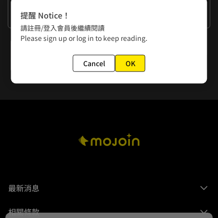
作者的話
提醒 Notice！
謝謝大家
請註冊/登入會員後繼續閱讀
Please sign up or log in to keep reading.
下一話
第170夜 冬
Cancel
OK
最新消息
相關條款