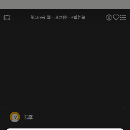
第169夜 翠─其之陸─+番外篇
志摩