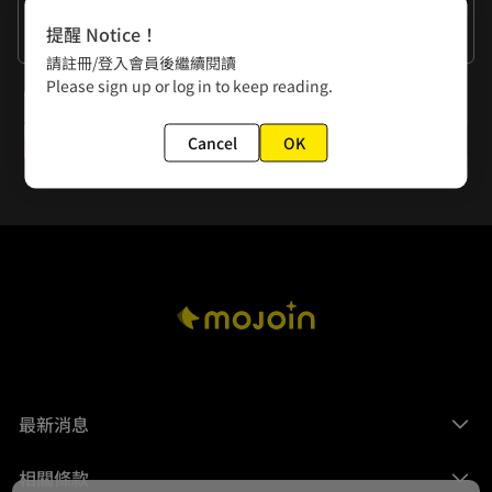
作者的話
提醒 Notice！
謝謝大家
請註冊/登入會員後繼續閱讀
Please sign up or log in to keep reading.
下一話
第161夜 路─其之貳─
Cancel
OK
最新消息
相關條款