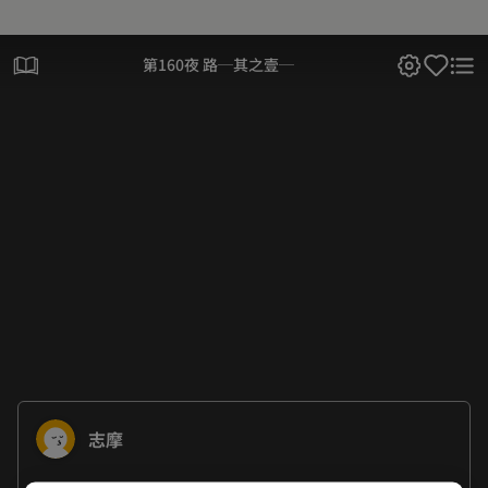
第160夜 路─其之壹─
志摩