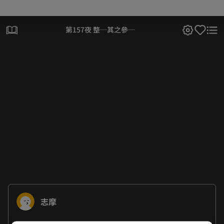
第157夜 整─其之參─
志摩