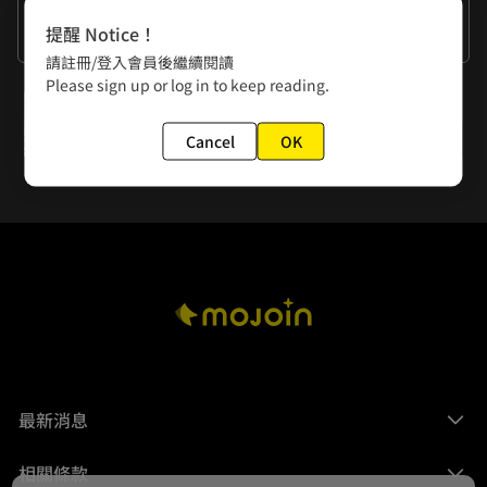
作者的話
提醒 Notice！
謝謝大家
請註冊/登入會員後繼續閱讀
Please sign up or log in to keep reading.
下一話
第158夜 整─其之肆─
Cancel
OK
最新消息
相關條款