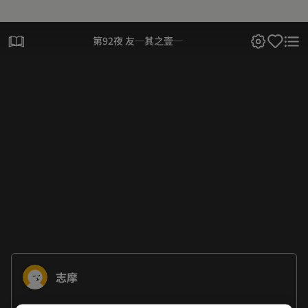
第92夜 友─其之壹─
志摩