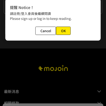
作者的話
提醒 Notice！
謝謝大家
請註冊/登入會員後繼續閱讀
Please sign up or log in to keep reading.
下一話
第93夜 友─其之貳─
Cancel
OK
最新消息
相關條款