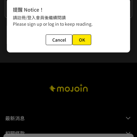
作者的話
提醒 Notice！
謝謝大家
請註冊/登入會員後繼續閱讀
Please sign up or log in to keep reading.
下一話
第44夜 蛛─其之貳─
Cancel
OK
最新消息
相關條款