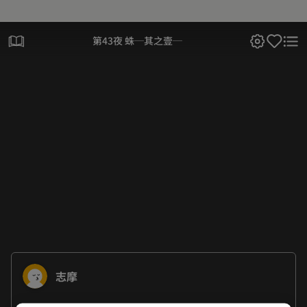
第43夜 蛛─其之壹─
志摩