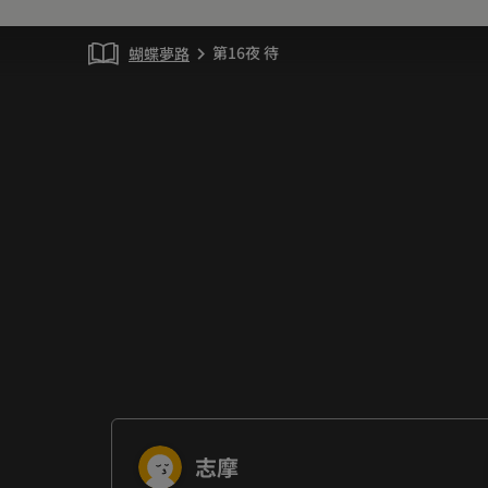
第16夜 待
蝴蝶夢路
chevron_right
志摩