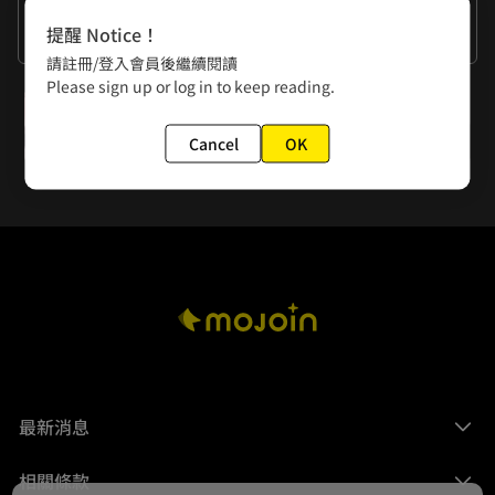
作者的話
提醒 Notice！
謝謝大家
請註冊/登入會員後繼續閱讀
Please sign up or log in to keep reading.
下一話
第137話 陸的覺悟
Cancel
OK
最新消息
相關條款