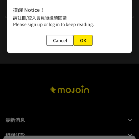
作者的話
提醒 Notice！
謝謝大家
請註冊/登入會員後繼續閱讀
Please sign up or log in to keep reading.
下一話
第105話 真由的告別
Cancel
OK
最新消息
相關條款