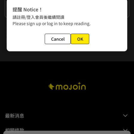
作者的話
提醒 Notice！
謝謝大家
請註冊/登入會員後繼續閱讀
Please sign up or log in to keep reading.
下一話
第65話 陸與文化祭
Cancel
OK
最新消息
相關條款