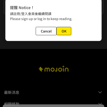
作者的話
提醒 Notice！
謝謝大家
請註冊/登入會員後繼續閱讀
Please sign up or log in to keep reading.
下一話
第47話 優羽子與游泳池
Cancel
OK
最新消息
相關條款