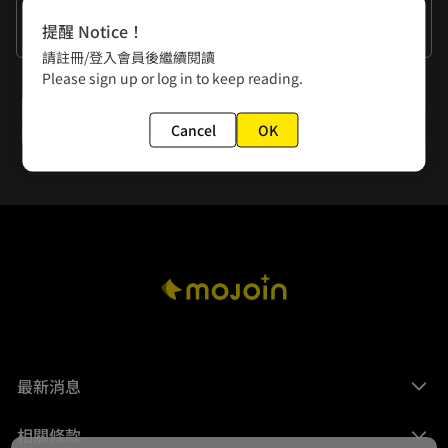
作者的話
提醒 Notice！
謝謝大家
請註冊/登入會員後繼續閱讀
Please sign up or log in to keep reading.
下一話
第15話 優羽子喜歡的人
Cancel
OK
最新消息
相關條款