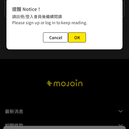
作者的話
提醒 Notice！
謝謝大家
請註冊/登入會員後繼續閱讀
Please sign up or log in to keep reading.
下一話
第6話 陸的失敗
Cancel
OK
最新消息
相關條款