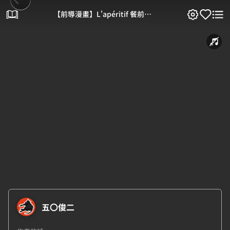
【前導漫畫】L'apéritif 餐前
酒．梅子青檸氣泡飲
五〇俊二