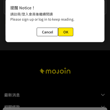
作者的話
提醒 Notice！
謝謝大家
請註冊/登入會員後繼續閱讀
Please sign up or log in to keep reading.
下一話
第57話 傳喚
Cancel
OK
最新消息
相關條款