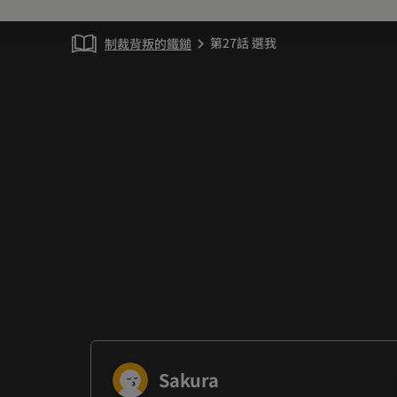
第27話 選我
制裁背叛的鐵鎚
chevron_right
Sakura