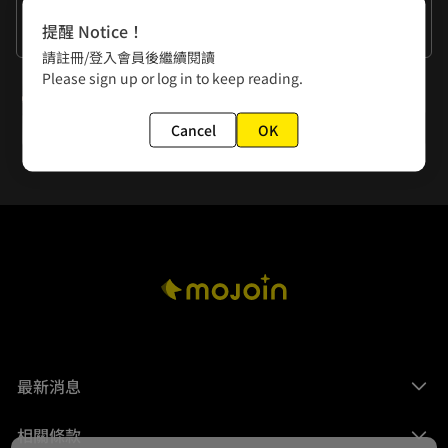
作者的話
提醒 Notice！
謝謝大家
請註冊/登入會員後繼續閱讀
Please sign up or log in to keep reading.
下一話
第19話 掠奪癖
Cancel
OK
最新消息
相關條款