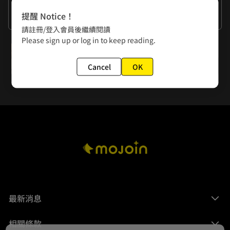
作者的話
提醒 Notice！
謝謝大家
請註冊/登入會員後繼續閱讀
Please sign up or log in to keep reading.
下一話
第15話 外遇的告發
Cancel
OK
最新消息
相關條款