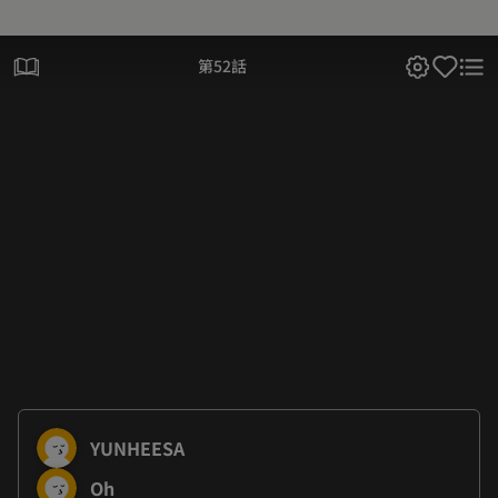
第52話
YUNHEESA
Oh