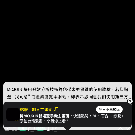
MOJOIN
採用網站分析技術為您帶來更優質的使用體驗，若您點
選 "我同意" 或繼續瀏覽本網站，即表示您同意我們使用第三方
Cookie，欲瞭解更多資訊請見
隱私權政策
。
點擊
加入主畫面
今日不再顯示
將MOJOIN新增至手機主畫面，
快速點開，BL、
百合
、戀愛，
我同意
原創台灣漫畫、小說線上看！
5
197