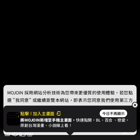
MOJOIN
採用網站分析技術為您帶來更優質的使用體驗，若您點
選 "我同意" 或繼續瀏覽本網站，即表示您同意我們使用第三方
Cookie，欲瞭解更多資訊請見
隱私權政策
。
點擊
加入主畫面
今日不再顯示
將MOJOIN新增至手機主畫面，
快速點開，BL、
百合
、戀愛，
我同意
原創台灣漫畫、小說線上看！