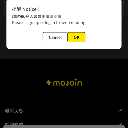
作者的話
提醒 Notice！
謝謝大家
請註冊/登入會員後繼續閱讀
Please sign up or log in to keep reading.
下一話
第156話 不可能更進一步
Cancel
OK
最新消息
相關條款