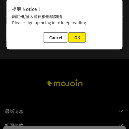
作者的話
提醒 Notice！
謝謝大家
請註冊/登入會員後繼續閱讀
Please sign up or log in to keep reading.
下一話
第121話 形式上
Cancel
OK
最新消息
相關條款