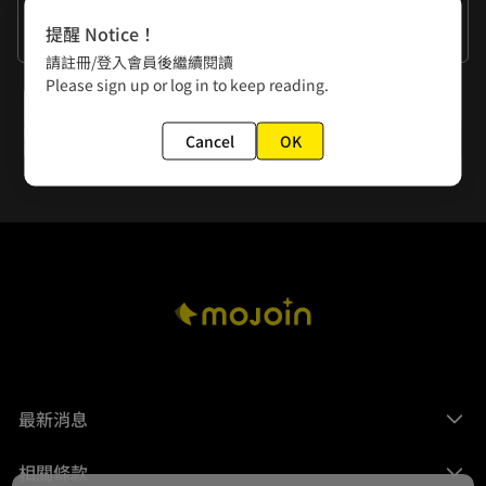
作者的話
提醒 Notice！
謝謝大家
請註冊/登入會員後繼續閱讀
Please sign up or log in to keep reading.
下一話
第113話 距離感
Cancel
OK
最新消息
相關條款