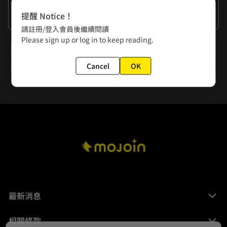
作者的話
提醒 Notice！
謝謝大家
請註冊/登入會員後繼續閱讀
Please sign up or log in to keep reading.
下一話
第71話 沖崎心和木之下愛麗絲(4)
Cancel
OK
最新消息
相關條款