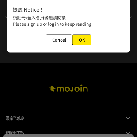
作者的話
提醒 Notice！
謝謝大家
請註冊/登入會員後繼續閱讀
Please sign up or log in to keep reading.
下一話
第44話 補償我們在學校見不到面的時間
Cancel
OK
最新消息
相關條款