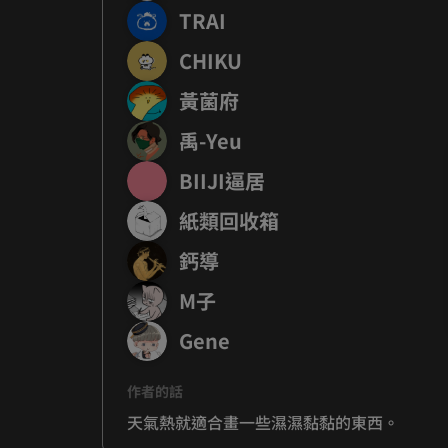
TRAI
CHIKU
黃菌府
禹-Yeu
BIIJI逼居
紙類回收箱
鈣導
M子
Gene
作者的話
天氣熱就適合畫一些濕濕黏黏的東西。     