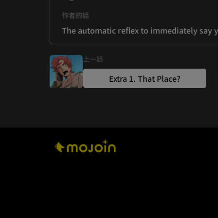
作者的話
The automatic reflex to immediately say ye
上一話
Extra 1. That Place?