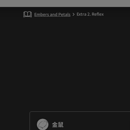
Extra 2. Reflex
Embers and Petals
chevron_right
金鼠