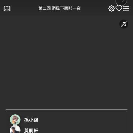
第二回 颳風下雨那一夜
孫小踢
黃嗣軒