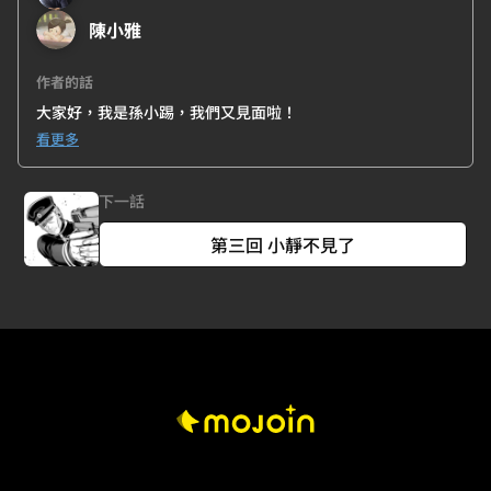
陳小雅
作者的話
大家好，我是孫小踢，我們又見面啦！
才剛開始就給各位帶來了震撼彈，你們還好嗎？
看更多
這邊先幫各位做代表上香\|/
下一話
難過完了，趕緊去封禁之地打兩隻龍壓壓驚…
第三回 小靜不見了