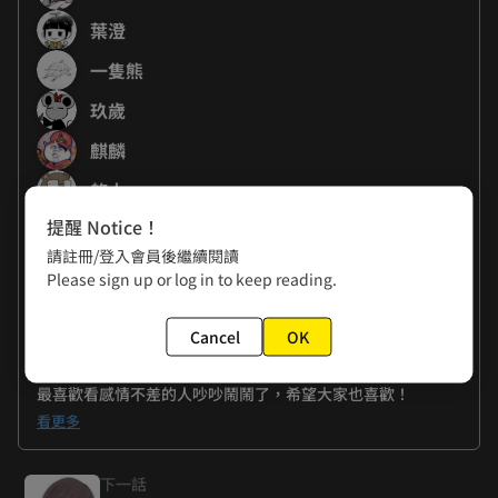
葉澄
一隻熊
玖歲
麒麟
啓太
提醒 Notice！
二毛
請註冊/登入會員後繼續閱讀
黃踹
Please sign up or log in to keep reading.
呂書涵
Cancel
OK
作者的話
最喜歡看感情不差的人吵吵鬧鬧了，
看更多
下一話