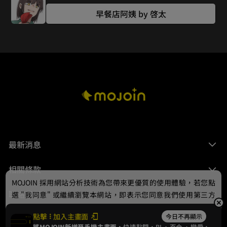
早餐店阿姨 by 啓太
最新消息
相關條款
MOJOIN
採用網站分析技術為您帶來更優質的使用體驗，若您點
聯絡我們
選 "我同意" 或繼續瀏覽本網站，即表示您同意我們使用第三方
Cookie，欲瞭解更多資訊請見
隱私權政策
。
點擊
加入主畫面
今日不再顯示
將MOJOIN新增至手機主畫面，
快速點開，BL、
百合
、戀愛，