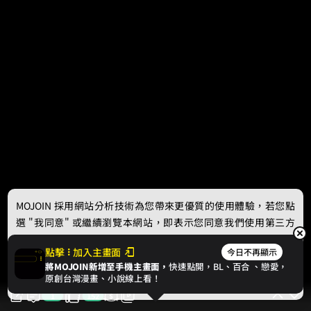
MOJOIN
採用網站分析技術為您帶來更優質的使用體驗，若您點
選 "我同意" 或繼續瀏覽本網站，即表示您同意我們使用第三方
Cookie，欲瞭解更多資訊請見
隱私權政策
。
點擊
加入主畫面
今日不再顯示
將MOJOIN新增至手機主畫面，
快速點開，BL、
百合
、戀愛，
我同意
原創台灣漫畫、小說線上看！
1
152