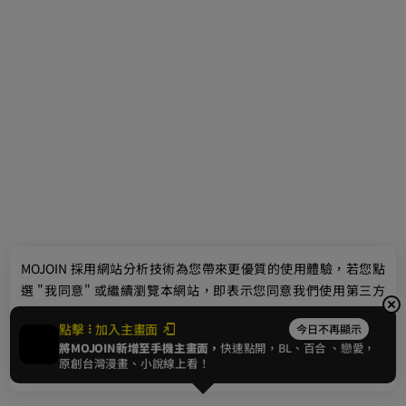
MOJOIN
採用網站分析技術為您帶來更優質的使用體驗，若您點
選 "我同意" 或繼續瀏覽本網站，即表示您同意我們使用第三方
Cookie，欲瞭解更多資訊請見
隱私權政策
。
點擊
加入主畫面
今日不再顯示
將MOJOIN新增至手機主畫面，
快速點開，BL、
百合
、戀愛，
我同意
原創台灣漫畫、小說線上看！