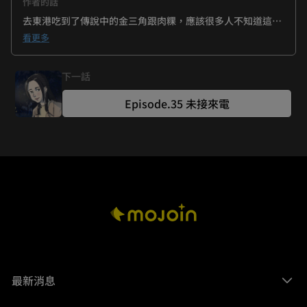
作者的話
去東港吃到了傳說中的金三角跟肉粿，應該很多人不知道這個
吧?推推，下次還想逛華僑市場。
看更多
下一話
Episode.35 未接來電
最新消息