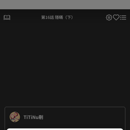
第16話 隱瞞（下）
TiTiNu剔