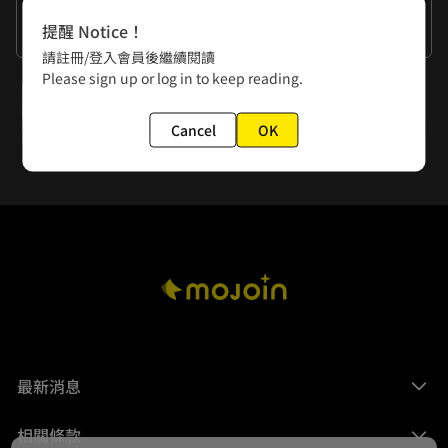
作者的話
提醒 Notice！
邵濁愈早妥協愈讓人心神不寧
請註冊/登入會員後繼續閱讀
Please sign up or log in to keep reading.
下一話
第17話 最後希望
Cancel
OK
最新消息
相關條款