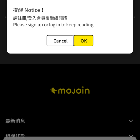
作者的話
提醒 Notice！
謝謝大家的閱讀
請註冊/登入會員後繼續閱讀
Please sign up or log in to keep reading.
下一話
第65話 武林第一花
Cancel
OK
最新消息
相關條款