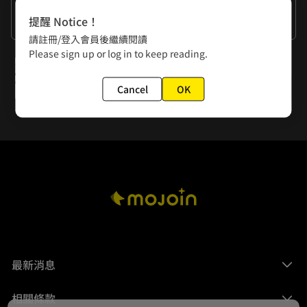
作者的話
提醒 Notice！
謝謝大家的閱讀
請註冊/登入會員後繼續閱讀
Please sign up or log in to keep reading.
下一話
第48話 奪位
Cancel
OK
最新消息
相關條款