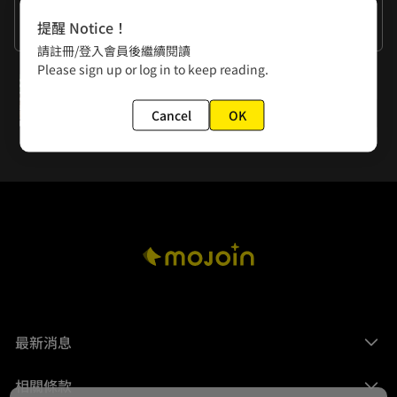
作者的話
提醒 Notice！
謝謝大家的閱讀
請註冊/登入會員後繼續閱讀
Please sign up or log in to keep reading.
下一話
第37話 無形劍料理
Cancel
OK
最新消息
相關條款